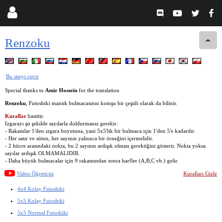
Renzoku
Bu siteyi çevir
Special thanks to
Amir Hossein
for the translation
Renzoku
, Futoshiki mantık bulmacasının komşu bir çeşidi olarak da bilinir.
Kurallar
basittir.
Izgarayı şu şekilde sayılarla doldurmanız gerekir:
- Rakamlar 1'den ızgara boyutuna, yani 5x5'lik bir bulmaca için 1'den 5'e kadardır.
- Her satır ve sütun, her sayının yalnızca bir örneğini içermelidir.
- 2 hücre arasındaki nokta, bu 2 sayının ardışık olması gerektiğini gösterir. Nokta yoksa
sayılar ardışık OLMAMALIDIR.
- Daha büyük bulmacalar için 9 rakamından sonra harfler (A,B,C vb.) gelir.
Video Öğreticisi
Kuralları Gizle
4x4 Kolay Futoshiki
5x5 Kolay Futoshiki
5x5 Normal Futoshiki