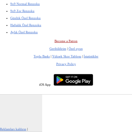
9x9 Normal Renzoku
9x9 Zor Renzoku
Günlük Özel Renzoku
Haftalık Özel Renzoku
Aylık Özel Renzoku
Become a Patron
Geribildirim
|
Özel oyun
Toplu Baskı
|
Yüksek Skor Tablosu
|
İstatistikler
Privacy Policy
iOS App
Reklamları kaldırın
|