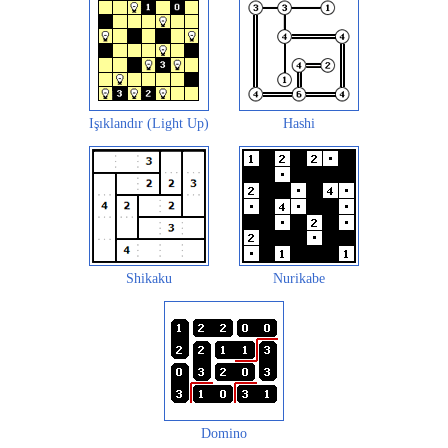
Işıklandır (Light Up)
Hashi
Shikaku
Nurikabe
Domino