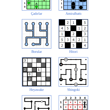
Çadırlar
Amiralbattı
Borular
Hitori
Heyawake
Shingoki