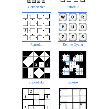
Gökdelenler
Futoshiki
Renzoku
Kelime Oyunu
Shakashaka
Kakuro