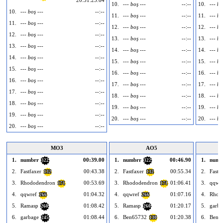
10.
--- boş ---
--:--
10.
--- bo
10.
--- boş ---
--:--
11.
--- boş ---
--:--
11.
--- bo
11.
--- boş ---
--:--
12.
--- boş ---
--:--
12.
--- bo
12.
--- boş ---
--:--
13.
--- boş ---
--:--
13.
--- bo
13.
--- boş ---
--:--
14.
--- boş ---
--:--
14.
--- bo
14.
--- boş ---
--:--
15.
--- boş ---
--:--
15.
--- bo
15.
--- boş ---
--:--
16.
--- boş ---
--:--
16.
--- bo
16.
--- boş ---
--:--
17.
--- boş ---
--:--
17.
--- bo
17.
--- boş ---
--:--
18.
--- boş ---
--:--
18.
--- bo
18.
--- boş ---
--:--
19.
--- boş ---
--:--
19.
--- bo
19.
--- boş ---
--:--
20.
--- boş ---
--:--
20.
--- bo
20.
--- boş ---
--:--
MO3
AO5
1.
numbrr
00:39.00
1.
numbrr
00:46.90
1.
numb
322
322
2.
Fastfaxer
00:43.38
2.
Fastfaxer
00:55.34
2.
Fastf
132
132
3.
Rhododendron
00:53.69
3.
Rhododendron
01:06.41
3.
qqwr
171
171
4.
qqwref
01:04.32
4.
qqwref
01:07.16
4.
Rhod
266
266
5.
Ramasp
01:08.42
5.
Ramasp
01:20.17
5.
garba
260
260
6.
garbage
01:08.44
6.
Ben65732
01:20.38
6.
Ben6
245
130