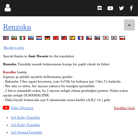
Renzoku
Bu siteyi çevir
Special thanks to
Amir Hossein
for the translation
Renzoku
, Futoshiki mantık bulmacasının komşu bir çeşidi olarak da bilinir.
Kurallar
basittir.
Izgarayı şu şekilde sayılarla doldurmanız gerekir:
- Rakamlar 1'den ızgara boyutuna, yani 5x5'lik bir bulmaca için 1'den 5'e kadardır.
- Her satır ve sütun, her sayının yalnızca bir örneğini içermelidir.
- 2 hücre arasındaki nokta, bu 2 sayının ardışık olması gerektiğini gösterir. Nokta yoksa
sayılar ardışık OLMAMALIDIR.
- Daha büyük bulmacalar için 9 rakamından sonra harfler (A,B,C vb.) gelir.
Video Öğreticisi
Kuralları Gizle
4x4 Kolay Futoshiki
5x5 Kolay Futoshiki
5x5 Normal Futoshiki