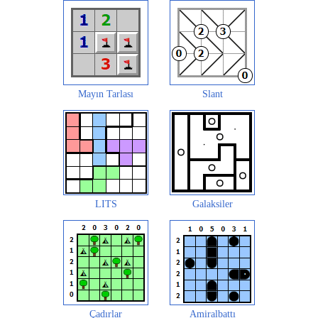
Mayın Tarlası
Slant
LITS
Galaksiler
Çadırlar
Amiralbattı