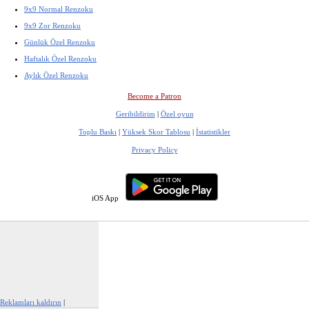
9x9 Normal Renzoku
9x9 Zor Renzoku
Günlük Özel Renzoku
Haftalık Özel Renzoku
Aylık Özel Renzoku
Become a Patron
Geribildirim
|
Özel oyun
Toplu Baskı
|
Yüksek Skor Tablosu
|
İstatistikler
Privacy Policy
iOS App
Reklamları kaldırın
|