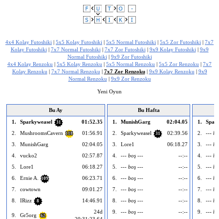
Bu reklamı şikayet et
4x4 Kolay Futoshiki
|
5x5 Kolay Futoshiki
|
5x5 Normal Futoshiki
|
5x5 Zor Futoshiki
|
7x7
Kolay Futoshiki
|
7x7 Normal Futoshiki
|
7x7 Zor Futoshiki
|
9x9 Kolay Futoshiki
|
9x9
Normal Futoshiki
|
9x9 Zor Futoshiki
4x4 Kolay Renzoku
|
5x5 Kolay Renzoku
|
5x5 Normal Renzoku
|
5x5 Zor Renzoku
|
7x7
Kolay Renzoku
|
7x7 Normal Renzoku
|
7x7 Zor Renzoku
|
9x9 Kolay Renzoku
|
9x9
Normal Renzoku
|
9x9 Zor Renzoku
Yeni Oyun
Bu Ay
Bu Hafta
1.
Sparkyweasel
01:52.35
1.
MunishGarg
02:04.05
1.
Spar
31
2.
MushroomsCavern
01:56.91
2.
Sparkyweasel
02:39.56
2.
--- bo
118
31
3.
MunishGarg
02:04.05
3.
Lore1
06:18.27
3.
--- bo
4.
vucko2
02:57.87
4.
--- boş ---
--:--
4.
--- bo
5.
Lore1
06:18.27
5.
--- boş ---
--:--
5.
--- bo
6.
Ernie A.
06:23.71
6.
--- boş ---
--:--
6.
--- bo
109
7.
cowtown
09:01.27
7.
--- boş ---
--:--
7.
--- bo
8.
IRizz
14:46.91
8.
--- boş ---
--:--
8.
--- bo
8
24d
9.
--- boş ---
--:--
9.
--- bo
9.
Gr5org
62
20:31:23.64