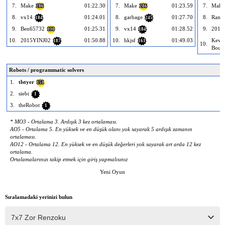
7.
Make
01:22.30
7.
Make
01:23.59
7.
Make
286
286
8.
vx14
01:24.01
8.
garbage
01:27.70
8.
Rama
184
245
9.
Ben65732
01:25.31
9.
vx14
01:28.52
9.
2015
130
184
10.
2015YINJ02
01:50.88
10.
hkjsf
01:49.03
Kevi
187
161
10.
Bourr
Robots / programmatic solvers
1.
tlstyer
151
2.
siebi
1
3.
theRobot
1
* MO3 - Ortalama 3. Ardışık 3 kez ortalaması.
AO5 - Ortalama 5. En yüksek ve en düşük olanı yok sayarak 5 ardışık zamanın
ortalaması.
AO12 - Ortalama 12. En yüksek ve en düşük değerleri yok sayarak art arda 12 kez
ortalama.
Ortalamalarınızı takip etmek için giriş yapmalısınız
Yeni Oyun
Sıralamadaki yerinizi bulun