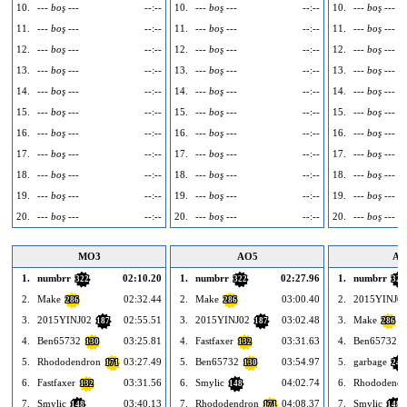
10.
--- boş ---
--:--
10.
--- boş ---
--:--
10.
--- boş ---
11.
--- boş ---
--:--
11.
--- boş ---
--:--
11.
--- boş ---
12.
--- boş ---
--:--
12.
--- boş ---
--:--
12.
--- boş ---
13.
--- boş ---
--:--
13.
--- boş ---
--:--
13.
--- boş ---
14.
--- boş ---
--:--
14.
--- boş ---
--:--
14.
--- boş ---
15.
--- boş ---
--:--
15.
--- boş ---
--:--
15.
--- boş ---
16.
--- boş ---
--:--
16.
--- boş ---
--:--
16.
--- boş ---
17.
--- boş ---
--:--
17.
--- boş ---
--:--
17.
--- boş ---
18.
--- boş ---
--:--
18.
--- boş ---
--:--
18.
--- boş ---
19.
--- boş ---
--:--
19.
--- boş ---
--:--
19.
--- boş ---
20.
--- boş ---
--:--
20.
--- boş ---
--:--
20.
--- boş ---
MO3
AO5
AO
1.
numbrr
02:10.20
1.
numbrr
02:27.96
1.
numbrr
322
322
322
2.
Make
02:32.44
2.
Make
03:00.40
2.
2015YINJ0
286
286
3.
2015YINJ02
02:55.51
3.
2015YINJ02
03:02.48
3.
Make
187
187
286
4.
Ben65732
03:25.81
4.
Fastfaxer
03:31.63
4.
Ben65732
130
132
1
5.
Rhododendron
03:27.49
5.
Ben65732
03:54.97
5.
garbage
171
130
245
6.
Fastfaxer
03:31.56
6.
Smylic
04:02.74
6.
Rhododendr
132
148
7.
Smylic
03:40.13
7.
Rhododendron
04:08.37
7.
Smylic
148
171
148