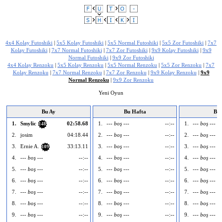
Bu reklamı şikayet et
4x4 Kolay Futoshiki
|
5x5 Kolay Futoshiki
|
5x5 Normal Futoshiki
|
5x5 Zor Futoshiki
|
7x7
Kolay Futoshiki
|
7x7 Normal Futoshiki
|
7x7 Zor Futoshiki
|
9x9 Kolay Futoshiki
|
9x9
Normal Futoshiki
|
9x9 Zor Futoshiki
4x4 Kolay Renzoku
|
5x5 Kolay Renzoku
|
5x5 Normal Renzoku
|
5x5 Zor Renzoku
|
7x7
Kolay Renzoku
|
7x7 Normal Renzoku
|
7x7 Zor Renzoku
|
9x9 Kolay Renzoku
|
9x9
Normal Renzoku
|
9x9 Zor Renzoku
Yeni Oyun
Bu Ay
Bu Hafta
Bu
1.
Smylic
02:58.68
1.
--- boş ---
--:--
1.
--- boş ---
148
2.
josim
04:18.44
2.
--- boş ---
--:--
2.
--- boş ---
3.
Ernie A.
33:13.11
3.
--- boş ---
--:--
3.
--- boş ---
109
4.
--- boş ---
--:--
4.
--- boş ---
--:--
4.
--- boş ---
5.
--- boş ---
--:--
5.
--- boş ---
--:--
5.
--- boş ---
6.
--- boş ---
--:--
6.
--- boş ---
--:--
6.
--- boş ---
7.
--- boş ---
--:--
7.
--- boş ---
--:--
7.
--- boş ---
8.
--- boş ---
--:--
8.
--- boş ---
--:--
8.
--- boş ---
9.
--- boş ---
--:--
9.
--- boş ---
--:--
9.
--- boş ---