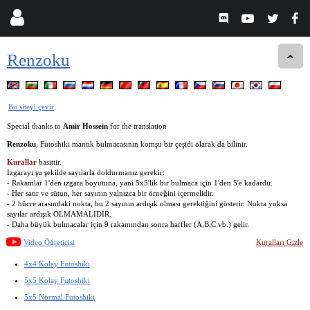
Renzoku
Bu siteyi çevir
Special thanks to
Amir Hossein
for the translation
Renzoku
, Futoshiki mantık bulmacasının komşu bir çeşidi olarak da bilinir.
Kurallar
basittir.
Izgarayı şu şekilde sayılarla doldurmanız gerekir:
- Rakamlar 1'den ızgara boyutuna, yani 5x5'lik bir bulmaca için 1'den 5'e kadardır.
- Her satır ve sütun, her sayının yalnızca bir örneğini içermelidir.
- 2 hücre arasındaki nokta, bu 2 sayının ardışık olması gerektiğini gösterir. Nokta yoksa
sayılar ardışık OLMAMALIDIR.
- Daha büyük bulmacalar için 9 rakamından sonra harfler (A,B,C vb.) gelir.
Video Öğreticisi
Kuralları Gizle
4x4 Kolay Futoshiki
5x5 Kolay Futoshiki
5x5 Normal Futoshiki