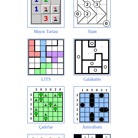
Mayın Tarlası
Slant
LITS
Galaksiler
Çadırlar
Amiralbattı