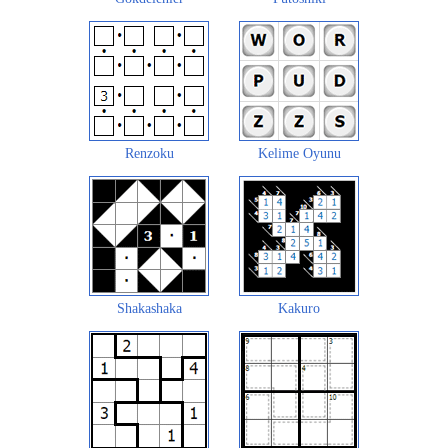
Renzoku
Kelime Oyunu
Shakashaka
Kakuro