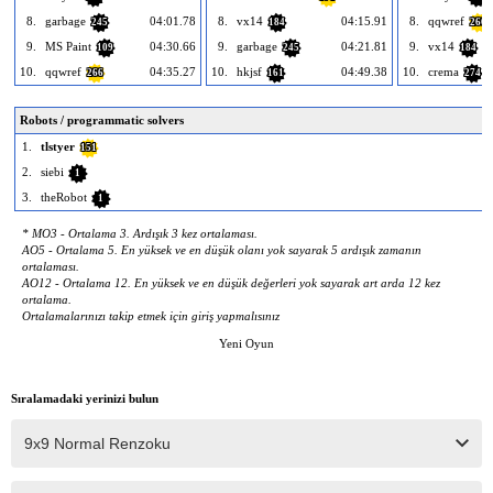
8.
garbage
04:01.78
8.
vx14
04:15.91
8.
qqwref
245
184
266
9.
MS Paint
04:30.66
9.
garbage
04:21.81
9.
vx14
109
245
184
10.
qqwref
04:35.27
10.
hkjsf
04:49.38
10.
crema
266
161
274
Robots / programmatic solvers
1.
tlstyer
151
2.
siebi
1
3.
theRobot
1
* MO3 - Ortalama 3. Ardışık 3 kez ortalaması.
AO5 - Ortalama 5. En yüksek ve en düşük olanı yok sayarak 5 ardışık zamanın
ortalaması.
AO12 - Ortalama 12. En yüksek ve en düşük değerleri yok sayarak art arda 12 kez
ortalama.
Ortalamalarınızı takip etmek için giriş yapmalısınız
Yeni Oyun
Sıralamadaki yerinizi bulun