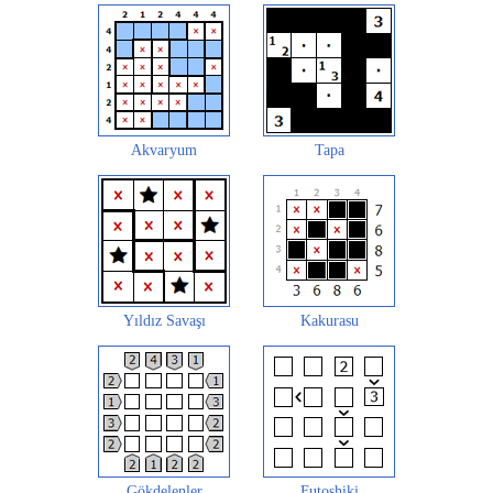
Akvaryum
Tapa
Yıldız Savaşı
Kakurasu
Gökdelenler
Futoshiki