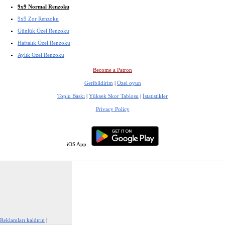
9x9 Normal Renzoku
9x9 Zor Renzoku
Günlük Özel Renzoku
Haftalık Özel Renzoku
Aylık Özel Renzoku
Become a Patron
Geribildirim
|
Özel oyun
Toplu Baskı
|
Yüksek Skor Tablosu
|
İstatistikler
Privacy Policy
iOS App
Reklamları kaldırın
|